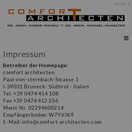
home
it
Impressum
Betreiber der Homepage:
comfort architecten
Paul-von-sternbach-Strasse 1
I-39031 Bruneck- Südtirol - Italien
Tel. +39 0474 414 108
Fax +39 0474 412 256
Mwst-Nr. 02294600214
Empfängerkodex: W7YVJK9
E-Mail:
info@comfort-architecten.com